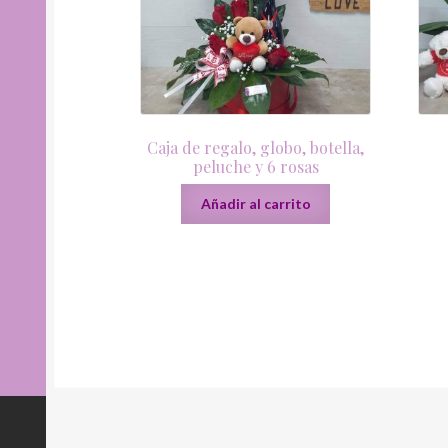
Caja de regalo, globo, botella,
peluche y 6 rosas
Añadir al carrito