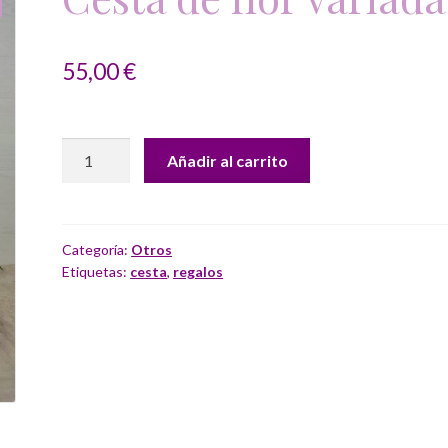
55,00
€
Cesta
Añadir al carrito
de
flor
variada
cantidad
Categoría:
Otros
Etiquetas:
cesta
,
regalos