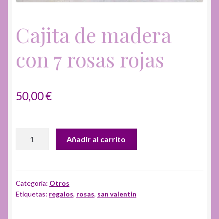
Cajita de madera
con 7 rosas rojas
50,00
€
Cajita
Añadir al carrito
de
madera
con
7
Categoría:
Otros
Etiquetas:
regalos
,
rosas
,
san valentin
rosas
rojas