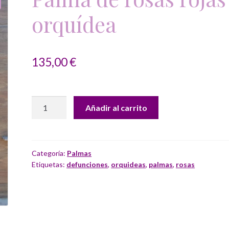
orquídea
135,00
€
Palma
Añadir al carrito
de
rosas
rojas
y
Categoría:
Palmas
Etiquetas:
defunciones
,
orquideas
,
palmas
,
rosas
orquídea
cantidad