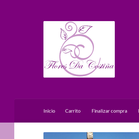
Ir
Ir
a
al
la
contenido
navegación
Inicio
Carrito
Finalizar compra
Inicio
Carrito
Finalizar compra
Mi cuenta