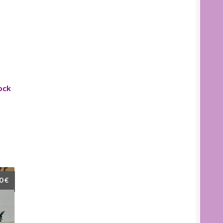
ock
00
€