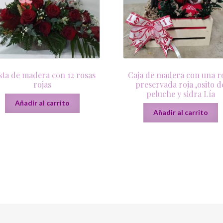
sta de madera con 12 rosas
Caja de madera con una r
rojas
preservada roja ,osito d
peluche y sidra Lía
Añadir al carrito
Añadir al carrito