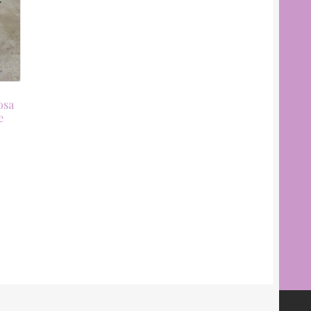
osa
e