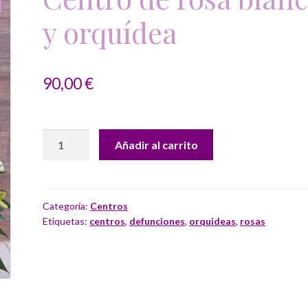
y orquídea
90,00
€
Centro
Añadir al carrito
de
rosa
blanca
y
Categoría:
Centros
Etiquetas:
centros
,
defunciones
,
orquideas
,
rosas
orquídea
cantidad