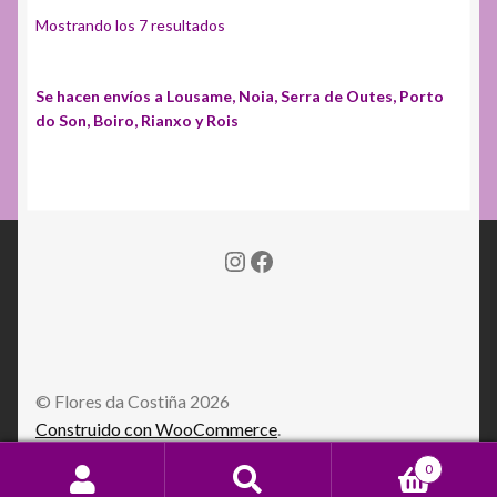
Ordenado
Mostrando los 7 resultados
por
popularidad
Se hacen envíos a Lousame, Noia, Serra de Outes, Porto
do Son, Boiro, Rianxo y Rois
Instagram
Facebook
© Flores da Costiña 2026
Construido con WooCommerce
.
0
Buscar
Buscar